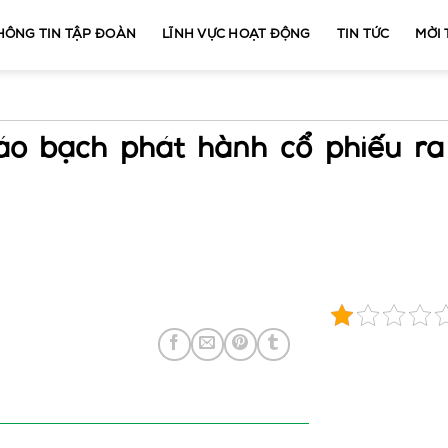
HÔNG TIN TẬP ĐOÀN
LĨNH VỰC HOẠT ĐỘNG
TIN TỨC
MỜI
o bạch phát hành cổ phiếu ra