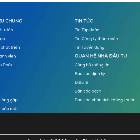
IỆU CHUNG
TIN TỨC
t triển
Tin Tập đoàn
đạo
Tin Công ty thành viên
 phát triển
Tin Tuyển dụng
QUAN HỆ NHÀ ĐẦU TƯ
ành viên
n Phát
Công bố thông tin
Báo cáo định kỳ
Điều lệ
Bản cáo bạch
hường gặp
Báo cáo phân tích chứng khoán
h bảo mật