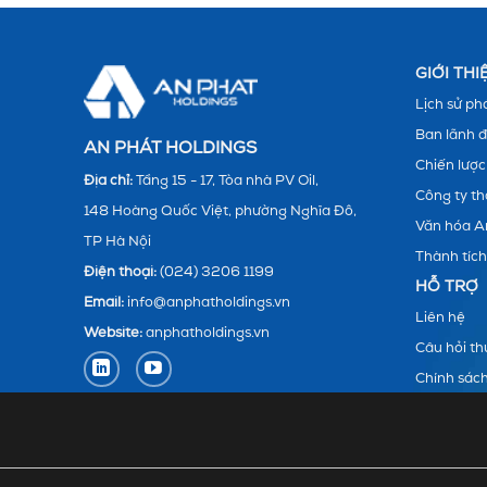
GIỚI TH
Lịch sử phá
Ban lãnh 
AN PHÁT HOLDINGS
Chiến lược
Địa chỉ:
Tầng 15 - 17, Tòa nhà PV Oil,
Công ty th
148 Hoàng Quốc Việt, phường Nghĩa Đô,
Văn hóa A
TP Hà Nội
Thành tích
Điện thoại:
(024) 3206 1199
HỖ TRỢ
Email:
info@anphatholdings.vn
Liên hệ
Website:
anphatholdings.vn
Câu hỏi t
Chính sác