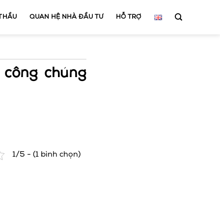
 THẦU
QUAN HỆ NHÀ ĐẦU TƯ
HỖ TRỢ
 công chúng
1/5 - (1 bình chọn)