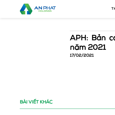
Bỏ
qua
T
nội
dung
APH: Bản cá
năm 2021
17/02/2021
BÀI VIẾT KHÁC