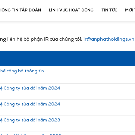
HÔNG TIN TẬP ĐOÀN
LĨNH VỰC HOẠT ĐỘNG
TIN TỨC
MỜI
ng liên hệ bộ phận IR của chúng tôi:
ir@anphatholdings.vn
hế công bố thông tin
lệ Công ty sửa đổi năm 2024
lệ Công ty sửa đổi năm 2024
lệ Công ty sửa đổi năm 2023