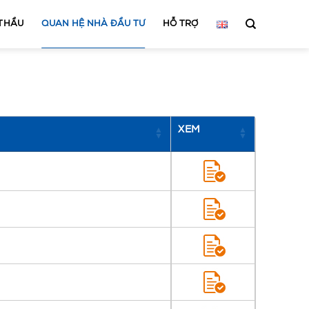
 THẦU
QUAN HỆ NHÀ ĐẦU TƯ
HỖ TRỢ
XEM