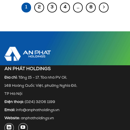
1
2
3
4
…
8
AN PHÁT HOLDINGS
Địa chỉ:
Tầng 15 - 17, Tòa nhà PV Oil,
148 Hoàng Quốc Việt, phường Nghĩa Đô,
TP Hà Nội
Điện thoại:
(024) 3206 1199
Email:
info@anphatholdings.vn
Website:
anphatholdings.vn