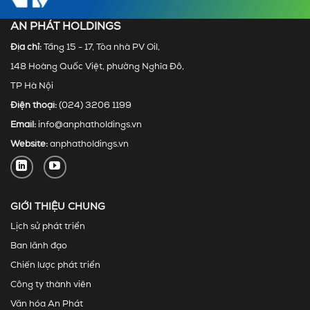
AN PHÁT HOLDINGS
Địa chỉ:
Tầng 15 - 17, Tòa nhà PV Oil,
148 Hoàng Quốc Việt, phường Nghĩa Đô,
TP Hà Nội
Điện thoại:
(024) 3206 1199
Email:
info@anphatholdings.vn
Website:
anphatholdings.vn
GIỚI THIỆU CHUNG
Lịch sử phát triển
Ban lãnh đạo
Chiến lược phát triển
Công ty thành viên
Văn hóa An Phát