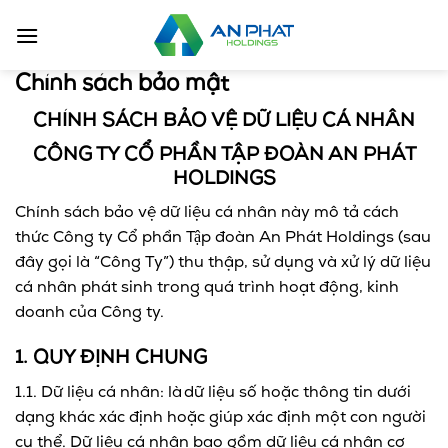
Bỏ
qua
nội
Chính sách bảo mật
dung
CHÍNH SÁCH BẢO VỆ DỮ LIỆU CÁ NHÂN
CÔNG TY CỔ PHẦN TẬP ĐOÀN AN PHÁT
HOLDINGS
Chính sách bảo vệ dữ liệu cá nhân này mô tả cách
thức Công ty Cổ phần Tập đoàn An Phát Holdings (sau
đây gọi là “Công Ty”) thu thập, sử dụng và xử lý dữ liệu
cá nhân phát sinh trong quá trình hoạt động, kinh
doanh của Công ty.
1. QUY ĐỊNH CHUNG
1.1. Dữ liệu cá nhân: là dữ liệu số hoặc thông tin dưới
dạng khác xác định hoặc giúp xác định một con người
cụ thể. Dữ liệu cá nhân bao gồm dữ liệu cá nhân cơ