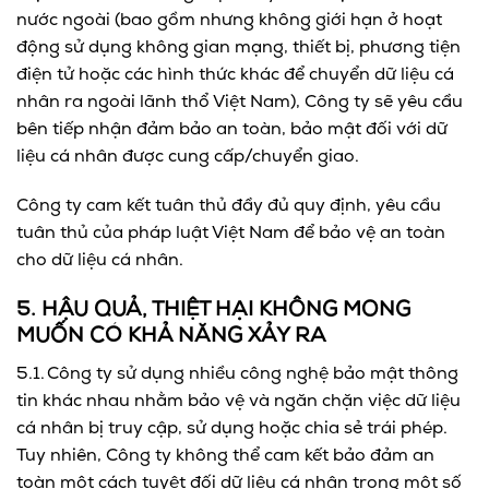
nước ngoài (bao gồm nhưng không giới hạn ở hoạt
động sử dụng không gian mạng, thiết bị, phương tiện
điện tử hoặc các hình thức khác để chuyển dữ liệu cá
nhân ra ngoài lãnh thổ Việt Nam), Công ty sẽ yêu cầu
bên tiếp nhận đảm bảo an toàn, bảo mật đối với dữ
liệu cá nhân được cung cấp/chuyển giao.
Công ty cam kết tuân thủ đầy đủ quy định, yêu cầu
tuân thủ của pháp luật Việt Nam để bảo vệ an toàn
cho dữ liệu cá nhân.
5. HẬU QUẢ, THIỆT HẠI KHÔNG MONG
MUỐN CÓ KHẢ NĂNG XẢY RA
5.1. Công ty sử dụng nhiều công nghệ bảo mật thông
tin khác nhau nhằm bảo vệ và ngăn chặn việc dữ liệu
cá nhân bị truy cập, sử dụng hoặc chia sẻ trái phép.
Tuy nhiên, Công ty không thể cam kết bảo đảm an
toàn một cách tuyệt đối dữ liệu cá nhân trong một số