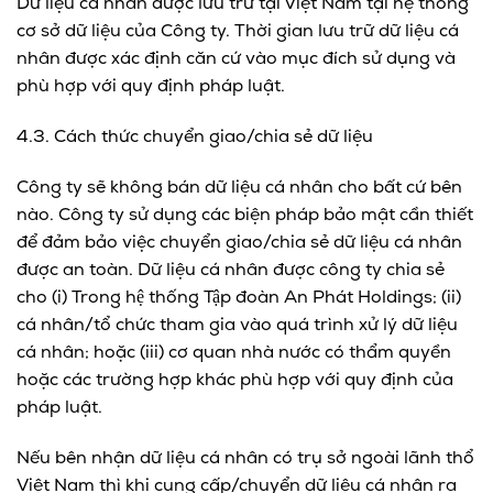
Dữ liệu cá nhân được lưu trữ tại Việt Nam tại hệ thống
cơ sở dữ liệu của Công ty. Thời gian lưu trữ dữ liệu cá
nhân được xác định căn cứ vào mục đích sử dụng và
phù hợp với quy định pháp luật.
4.3. Cách thức chuyển giao/chia sẻ dữ liệu
Công ty sẽ không bán dữ liệu cá nhân cho bất cứ bên
nào. Công ty sử dụng các biện pháp bảo mật cần thiết
để đảm bảo việc chuyển giao/chia sẻ dữ liệu cá nhân
được an toàn. Dữ liệu cá nhân được công ty chia sẻ
cho (i) Trong hệ thống Tập đoàn An Phát Holdings; (ii)
cá nhân/tổ chức tham gia vào quá trình xử lý dữ liệu
cá nhân; hoặc (iii) cơ quan nhà nước có thẩm quyền
hoặc các trường hợp khác phù hợp với quy định của
pháp luật.
Nếu bên nhận dữ liệu cá nhân có trụ sở ngoài lãnh thổ
Việt Nam thì khi cung cấp/chuyển dữ liệu cá nhân ra