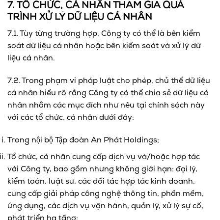
7. TỔ CHỨC, CÁ NHÂN THAM GIA QUÁ
TRÌNH XỬ LÝ DỮ LIỆU CÁ NHÂN
7.1. Tùy từng trường hợp, Công ty có thể là bên kiểm
soát dữ liệu cá nhân hoặc bên kiểm soát và xử lý dữ
liệu cá nhân.
7.2. Trong phạm vi pháp luật cho phép, chủ thể dữ liệu
cá nhân hiểu rõ rằng Công ty có thể chia sẻ dữ liệu cá
nhân nhằm các mục đích như nêu tại chính sách này
với các tổ chức, cá nhân dưới đây:
Trong nội bộ Tập đoàn An Phát Holdings;
Tổ chức, cá nhân cung cấp dịch vụ và/hoặc hợp tác
với Công ty, bao gồm nhưng không giới hạn: đại lý,
kiểm toán, luật sư, các đối tác hợp tác kinh doanh,
cung cấp giải pháp công nghệ thông tin, phần mềm,
ứng dụng, các dịch vụ vận hành, quản lý, xử lý sự cố,
phát triển hạ tầng;