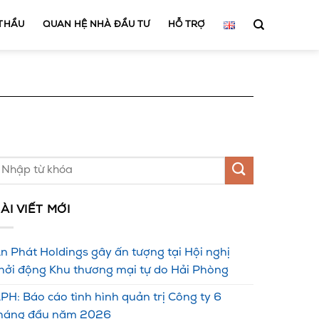
 THẦU
QUAN HỆ NHÀ ĐẦU TƯ
HỖ TRỢ
ÀI VIẾT MỚI
n Phát Holdings gây ấn tượng tại Hội nghị
hởi động Khu thương mại tự do Hải Phòng
PH: Báo cáo tình hình quản trị Công ty 6
háng đầu năm 2026