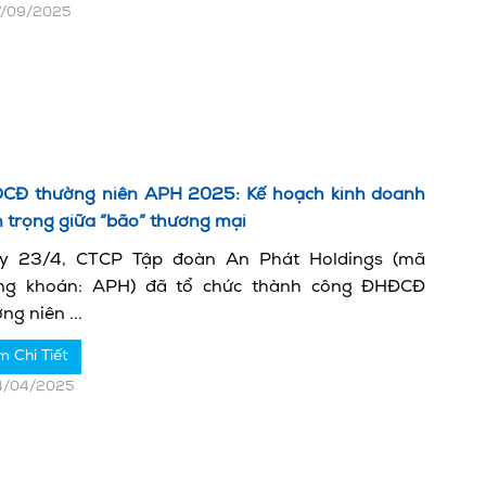
7/09/2025
CĐ thường niên APH 2025: Kế hoạch kinh doanh
 trọng giữa “bão” thương mại
y 23/4, CTCP Tập đoàn An Phát Holdings (mã
ng khoán: APH) đã tổ chức thành công ĐHĐCĐ
ng niên ...
m Chi Tiết
4/04/2025