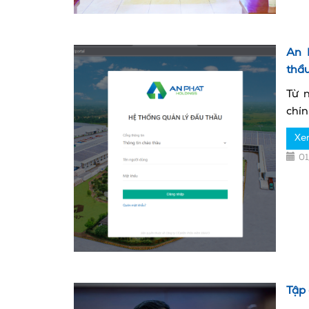
An 
thầu
Từ 
chín
Xe
0
Tập