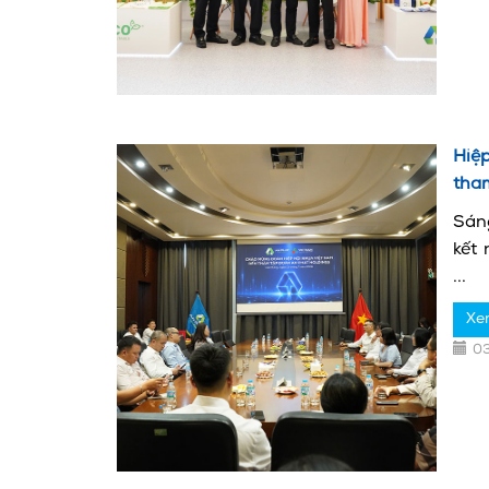
Hiệ
tham
Sán
kết 
...
Xe
0