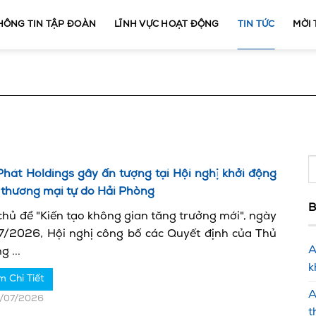
HÔNG TIN TẬP ĐOÀN
LĨNH VỰC HOẠT ĐỘNG
TIN TỨC
MỜI
Phát Holdings gây ấn tượng tại Hội nghị khởi động
 thương mại tự do Hải Phòng
B
chủ đề "Kiến tạo không gian tăng trưởng mới", ngày
7/2026, Hội nghị công bố các Quyết định của Thủ
A
g ...
k
m Chi Tiết
A
1/07/2026
t