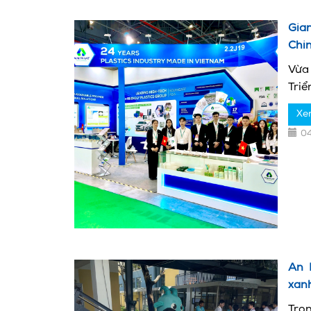
Gian
Chi
Vừa
Triể
Xe
0
An 
xan
Tro