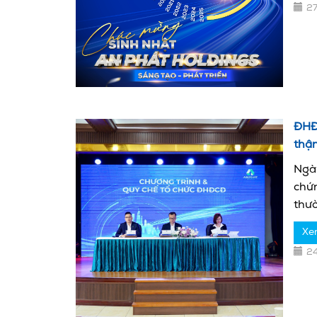
2
ĐHĐ
thận
Ngà
chứ
thườ
Xe
2