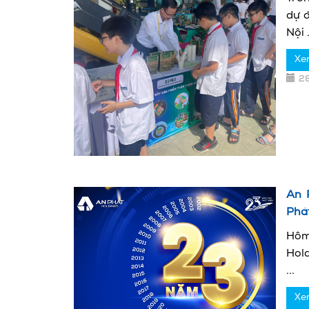
dự 
Nội .
Xe
2
An 
Phá
Hôm
Hol
...
Xe