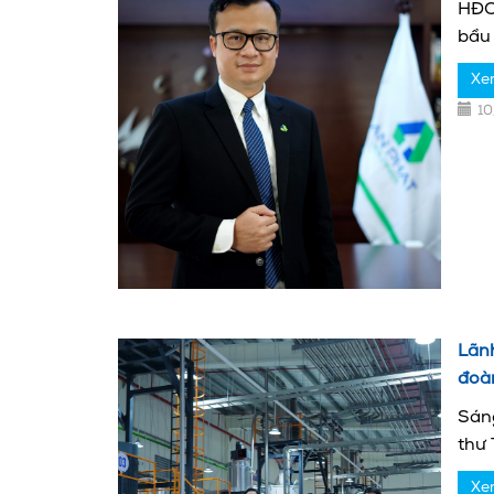
HĐQ
bầu 
Xe
1
Lãn
đoà
Sán
thư 
Xe