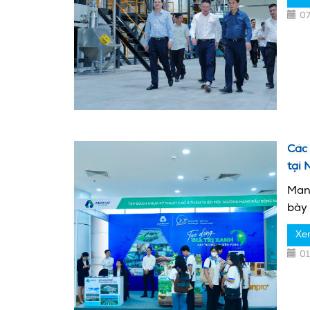
0
Các
tại 
Man
bày 
Xe
0