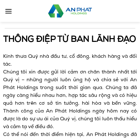
Bỏ
qua
nội
dung
THÔNG ĐIỆP TỪ BAN LÃNH ĐẠO
Kính thưa Quý nhà đầu tư, cổ đông, khách hàng và đối
tác.
Chúng tôi xin được gửi lời cảm ơn chân thành nhất tới
Quý vị – những người luôn ủng hộ và chia sẻ với An
Phát Holdings trong suốt thời gian qua. Chúng ta đã
ngày càng hiểu nhau hơn, hợp tác sâu rộng và có hiệu
quả hơn trên cơ sở tin tưởng, hài hòa và bền vững.
Thành công của An Phát Holdings ngày hôm nay có
được là do sự ưu ái của Quý vị, chúng tôi luôn thấu hiểu
và cảm tạ về điều đó.
Có thể nói đến thời điểm hiện tại, An Phát Holdings đã