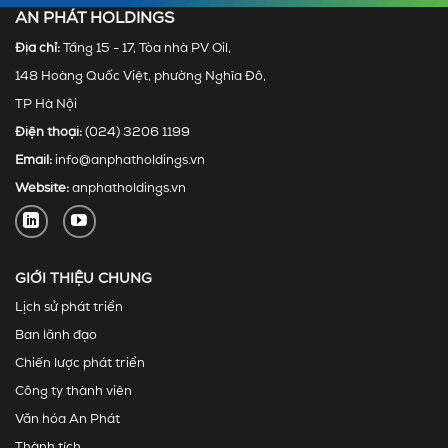
AN PHÁT HOLDINGS
Địa chỉ:
Tầng 15 - 17, Tòa nhà PV Oil,
148 Hoàng Quốc Việt, phường Nghĩa Đô,
TP Hà Nội
Điện thoại:
(024) 3206 1199
Email:
info@anphatholdings.vn
Website:
anphatholdings.vn
GIỚI THIỆU CHUNG
Lịch sử phát triển
Ban lãnh đạo
Chiến lược phát triển
Công ty thành viên
Văn hóa An Phát
Thành tích