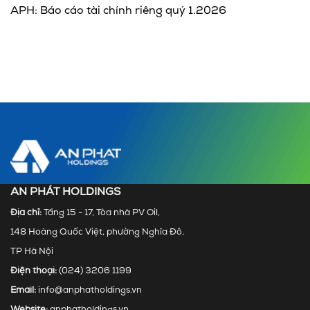
APH: Báo cáo tài chính riêng quý 1.2026
AN PHÁT HOLDINGS
Địa chỉ:
Tầng 15 - 17, Tòa nhà PV Oil,
148 Hoàng Quốc Việt, phường Nghĩa Đô,
TP Hà Nội
Điện thoại:
(024) 3206 1199
Email:
info@anphatholdings.vn
Website:
anphatholdings.vn