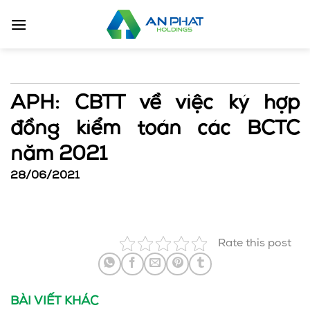
Bỏ
qua
nội
dung
APH: CBTT về việc ký hợp
đồng kiểm toán các BCTC
năm 2021
28/06/2021
Rate this post
BÀI VIẾT KHÁC