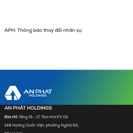
APH: Thông báo thay đổi nhân sự
AN PHÁT HOLDINGS
Địa chỉ:
Tầng 15 - 17, Tòa nhà PV Oil,
148 Hoàng Quốc Việt, phường Nghĩa Đô,