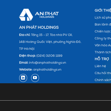
GIỚI TH
Lịch sử phá
Ban lãnh 
AN PHÁT HOLDINGS
Chiến lược
Địa chỉ:
Tầng 15 - 17, Tòa nhà PV Oil,
Công ty th
148 Hoàng Quốc Việt, phường Nghĩa Đô,
Văn hóa A
TP Hà Nội
Thành tích
Điện thoại:
(024) 3206 1199
HỖ TRỢ
Email:
info@anphatholdings.vn
Liên hệ
Website:
anphatholdings.vn
Câu hỏi t
Chính sác