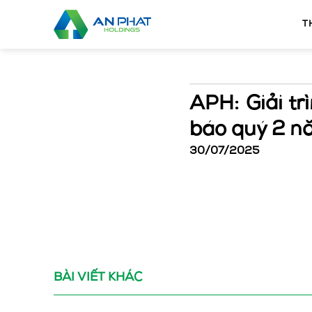
Bỏ
qua
T
nội
dung
APH: Giải tr
báo quý 2 
30/07/2025
BÀI VIẾT KHÁC