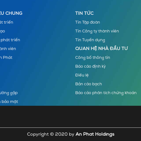
IỆU CHUNG
TIN TỨC
t triển
Tin Tập đoàn
đạo
Tin Công ty thành viên
 phát triển
Tin Tuyển dụng
QUAN HỆ NHÀ ĐẦU TƯ
ành viên
n Phát
Công bố thông tin
Báo cáo định kỳ
Điều lệ
Bản cáo bạch
hường gặp
Báo cáo phân tích chứng khoán
h bảo mật
Copyright © 2020 by
An Phat Holdings