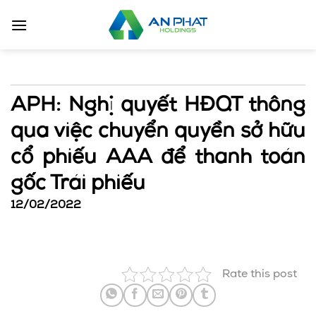
Bỏ
qua
nội
dung
APH: Nghị quyết HĐQT thông
qua việc chuyển quyền sở hữu
cổ phiếu AAA để thanh toán
gốc Trái phiếu
12/02/2022
Rate this post