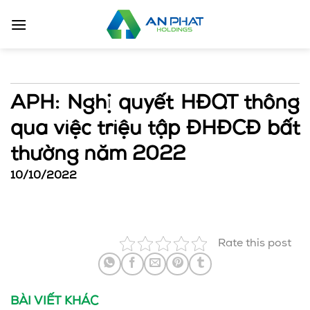
Bỏ
qua
nội
dung
APH: Nghị quyết HĐQT thông
qua việc triệu tập ĐHĐCĐ bất
thường năm 2022
10/10/2022
Rate this post
BÀI VIẾT KHÁC