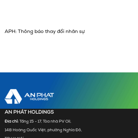
APH: Thông báo thay đổi nhân sự
AN PHÁT HOLDINGS
Địa chỉ:
Tầng 15 - 17, Tòa nhà PV Oil,
148 Hoàng Quốc Việt, phường Nghĩa Đô,