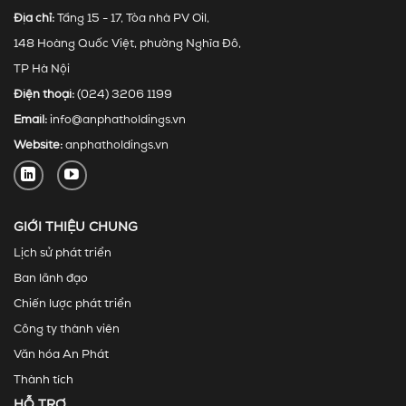
Địa chỉ:
Tầng 15 - 17, Tòa nhà PV Oil,
148 Hoàng Quốc Việt, phường Nghĩa Đô,
TP Hà Nội
Điện thoại:
(024) 3206 1199
Email:
info@anphatholdings.vn
Website:
anphatholdings.vn
GIỚI THIỆU CHUNG
Lịch sử phát triển
Ban lãnh đạo
Chiến lược phát triển
Công ty thành viên
Văn hóa An Phát
Thành tích
HỖ TRỢ