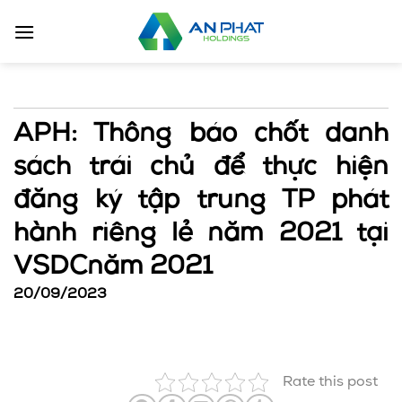
Bỏ
qua
nội
dung
APH: Thông báo chốt danh
sách trái chủ để thực hiện
đăng ký tập trung TP phát
hành riêng lẻ năm 2021 tại
VSDCnăm 2021
20/09/2023
Rate this post