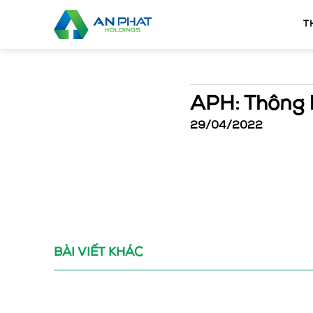
Bỏ
qua
T
nội
dung
APH: Thông 
29/04/2022
BÀI VIẾT KHÁC