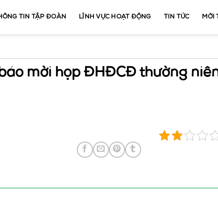
HÔNG TIN TẬP ĐOÀN
LĨNH VỰC HOẠT ĐỘNG
TIN TỨC
MỜI
báo mời họp ĐHĐCĐ thường niê