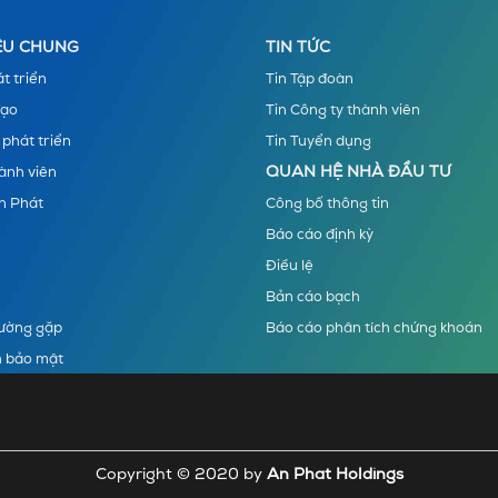
IỆU CHUNG
TIN TỨC
t triển
Tin Tập đoàn
đạo
Tin Công ty thành viên
 phát triển
Tin Tuyển dụng
QUAN HỆ NHÀ ĐẦU TƯ
ành viên
n Phát
Công bố thông tin
Báo cáo định kỳ
Điều lệ
Bản cáo bạch
hường gặp
Báo cáo phân tích chứng khoán
h bảo mật
Copyright © 2020 by
An Phat Holdings