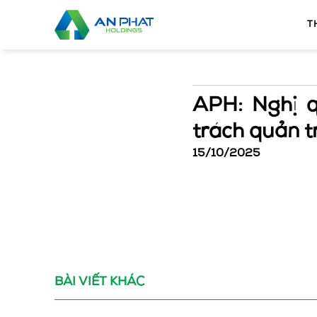
Bỏ
qua
T
nội
dung
APH: Nghị q
trách quản t
15/10/2025
BÀI VIẾT KHÁC