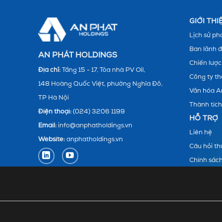
GIỚI TH
Lịch sử phá
Ban lãnh 
AN PHÁT HOLDINGS
Chiến lược
Địa chỉ:
Tầng 15 - 17, Tòa nhà PV Oil,
Công ty th
148 Hoàng Quốc Việt, phường Nghĩa Đô,
Văn hóa A
TP Hà Nội
Thành tích
Điện thoại:
(024) 3206 1199
HỖ TRỢ
Email:
info@anphatholdings.vn
Liên hệ
Website:
anphatholdings.vn
Câu hỏi t
Chính sác