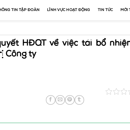
HÔNG TIN TẬP ĐOÀN
LĨNH VỰC HOẠT ĐỘNG
TIN TỨC
MỜI
uyết HĐQT về việc tái bổ nhi
rị Công ty