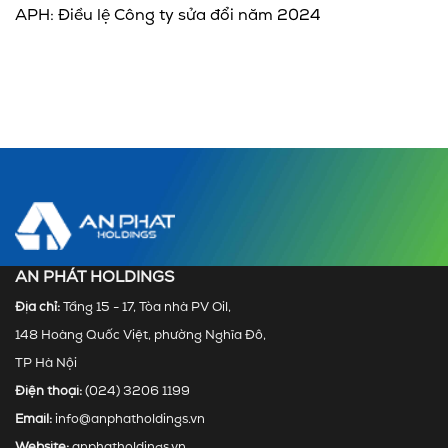
APH: Điều lệ Công ty sửa đổi năm 2024
AN PHÁT HOLDINGS
Địa chỉ:
Tầng 15 - 17, Tòa nhà PV Oil,
148 Hoàng Quốc Việt, phường Nghĩa Đô,
TP Hà Nội
Điện thoại:
(024) 3206 1199
Email:
info@anphatholdings.vn
Website:
anphatholdings.vn