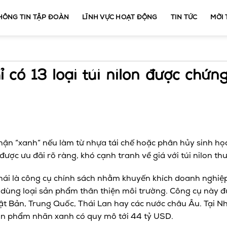
HÔNG TIN TẬP ĐOÀN
LĨNH VỰC HOẠT ĐỘNG
TIN TỨC
MỜI
 có 13 loại túi nilon được chứn
hận “xanh” nếu làm từ nhựa tái chế hoặc phân hủy sinh học
được ưu đãi rõ ràng, khó cạnh tranh về giá với túi nilon th
hái là công cụ chính sách nhằm khuyến khích doanh nghiệ
u dùng loại sản phẩm thân thiện môi trường. Công cụ này 
ật Bản, Trung Quốc, Thái Lan hay các nước châu Âu. Tại N
sản phẩm nhãn xanh có quy mô tới 44 tỷ USD.