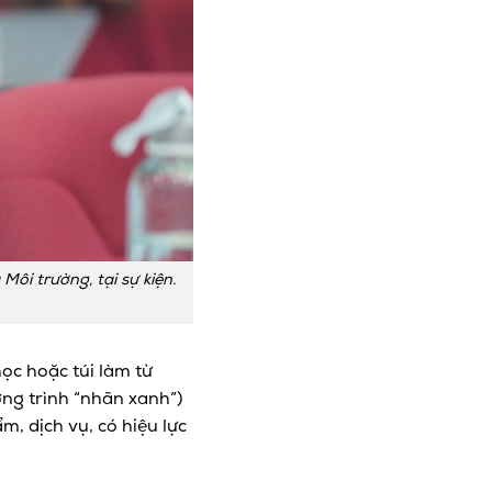
ôi trường, tại sự kiện.
ọc hoặc túi làm từ
ơng trình “nhãn xanh”)
, dịch vụ, có hiệu lực