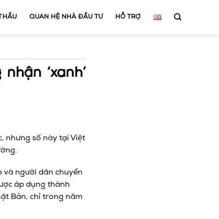
 THẦU
QUAN HỆ NHÀ ĐẦU TƯ
HỖ TRỢ
g nhận ‘xanh’
, nhưng số này tại Việt
ường.
p và người dân chuyển
được áp dụng thành
hật Bản, chỉ trong năm