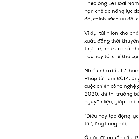
Theo ông Lê Hoài Nam,
hạn chế do năng lực d
đó, chính sách ưu đãi 
Ví dụ, túi nilon khó p
xuất, đồng thời khuyến
thực tế, nhiều cơ sở nh
học hay tái chế khó cạ
Nhiều nhà đầu tư tham 
Pháp từ năm 2014, ông
cuộc chiến công nghệ 
2020, khi thị trường b
nguyên liệu, giúp loại 
“Điều này tạo động lực
tôi”, ông Long nói.
Ở góc độ nguồn cầu, Ph