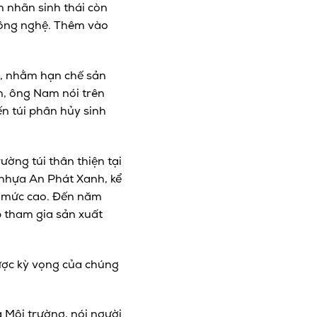
 nhãn sinh thái còn
công nghệ. Thêm vào
g, nhằm hạn chế sản
n, ông Nam nói trên
iến túi phân hủy sinh
ường túi thân thiện tại
nhựa An Phát Xanh, kể
ở mức cao. Đến năm
p tham gia sản xuất
được kỳ vọng của chúng
 Môi trường, nói người