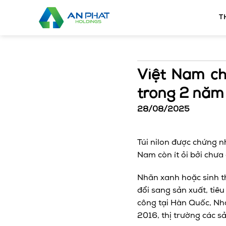
Bỏ
qua
T
nội
dung
Việt Nam chỉ
trong 2 năm
28/08/2025
Túi nilon được chứng n
Nam còn ít ỏi bởi chưa 
Nhãn xanh hoặc sinh t
đổi sang sản xuất, tiê
công tại Hàn Quốc, Nh
2016, thị trường các 