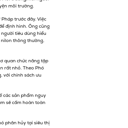
yện môi trường.
 Pháp trước đây. Việc
 để định hình. Ông cũng
 người tiêu dùng hiểu
i nilon thông thường,
 cơ quan chức năng tập
òn rất nhỏ. Theo Phó
, với chính sách ưu
hế các sản phẩm nguy
Nam sẽ cấm hoàn toàn
hó phân hủy tại siêu thị