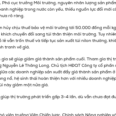
 Phó cục trưởng Môi trường, nguyên nhân lượng sản phẩm
oanh nghiệp trong nước còn yếu, thiếu nguồn lực đổi mới 
chưa rõ ràng.
hân hủy chịu thuế bảo vệ môi trường tới 50.000 đồng mỗi k
 khích chuyển đổi sang túi thân thiện môi trường. Tuy nhiê
ỏ lẻ vẫn trốn thuế và tiếp tục sản xuất túi nilon thường, kh
nh tranh về giá.
gia sẽ giúp giảm giá thành sản phẩm cuối. Tham gia thị tr
 Nguyễn Lê Thăng Long, Chủ tịch HĐQT Công ty cổ phần 
giữa các doanh nghiệp sản xuất đẩy giá thành sản phẩm 
ùng nổ, hệ sinh thái hoàn thiện hơn với nhiều doanh nghiệ
túi này giảm một nửa giá.
 giúp thị trường phát triển gấp 3-4 lần, dù vẫn chưa đạt 
ó viện trưởng Viện Chiến lược, Chính sách Nông nghiệp và