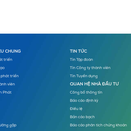
IỆU CHUNG
TIN TỨC
t triển
Tin Tập đoàn
đạo
Tin Công ty thành viên
 phát triển
Tin Tuyển dụng
QUAN HỆ NHÀ ĐẦU TƯ
ành viên
n Phát
Công bố thông tin
Báo cáo định kỳ
Điều lệ
Bản cáo bạch
hường gặp
Báo cáo phân tích chứng khoán