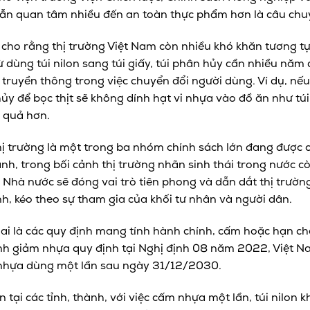
vẫn quan tâm nhiều đến an toàn thực phẩm hơn là câu chu
cho rằng thị trường Việt Nam còn nhiều khó khăn tương tự
ừ dùng túi nilon sang túi giấy, túi phân hủy cần nhiều năm
truyền thông trong việc chuyển đổi người dùng. Ví dụ, nếu
hủy để bọc thịt sẽ không dính hạt vi nhựa vào đồ ăn như tú
u quả hơn.
thị trường là một trong ba nhóm chính sách lớn đang được
h, trong bối cảnh thị trường nhãn sinh thái trong nước c
 Nhà nước sẽ đóng vai trò tiên phong và dẫn dắt thị trường
, kéo theo sự tham gia của khối tư nhân và người dân.
ai là các quy định mang tính hành chính, cấm hoặc hạn c
rình giảm nhựa quy định tại Nghị định 08 năm 2022, Việt 
 nhựa dùng một lần sau ngày 31/12/2030.
 tại các tỉnh, thành, với việc cấm nhựa một lần, túi nilon k