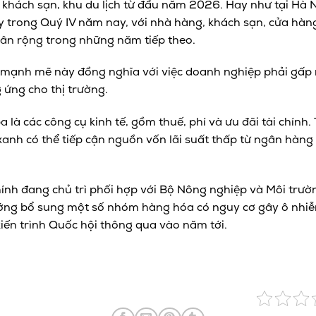
khách sạn, khu du lịch từ đầu năm 2026. Hay như tại Hà N
 trong Quý IV năm nay, với nhà hàng, khách sạn, cửa hàn
hân rộng trong những năm tiếp theo.
mạnh mẽ này đồng nghĩa với việc doanh nghiệp phải gấp r
 ứng cho thị trường.
 là các công cụ kinh tế, gồm thuế, phí và ưu đãi tài chính
anh có thể tiếp cận nguồn vốn lãi suất thấp từ ngân hàn
hính đang chủ trì phối hợp với Bộ Nông nghiệp và Môi trư
ớng bổ sung một số nhóm hàng hóa có nguy cơ gây ô nhiễm
 kiến trình Quốc hội thông qua vào năm tới.