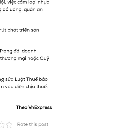
ội, việc cấm loại nhựa
g đồ uống, quán ăn
út phát triển sản
. Trong đó, doanh
g thương mại hoặc Quỹ
ờng sửa Luật Thuế bảo
 vào diện chịu thuế,
Theo VnExpress
Rate this post