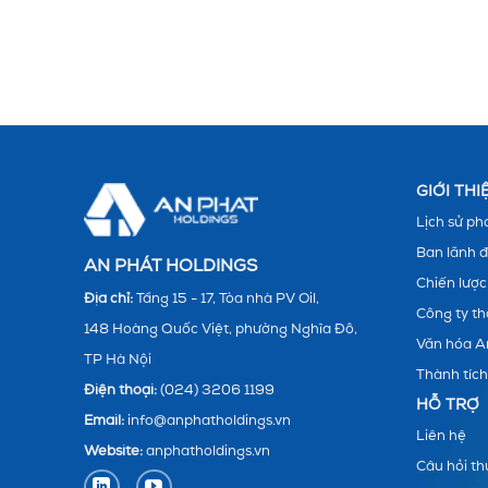
GIỚI TH
Lịch sử phá
Ban lãnh 
AN PHÁT HOLDINGS
Chiến lược
Địa chỉ:
Tầng 15 - 17, Tòa nhà PV Oil,
Công ty th
148 Hoàng Quốc Việt, phường Nghĩa Đô,
Văn hóa A
TP Hà Nội
Thành tích
Điện thoại:
(024) 3206 1199
HỖ TRỢ
Email:
info@anphatholdings.vn
Liên hệ
Website:
anphatholdings.vn
Câu hỏi t