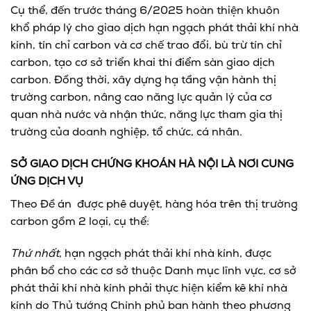
Cụ thể, đến trước tháng 6/2025 hoàn thiện khuôn
khổ pháp lý cho giao dịch hạn ngạch phát thải khí nhà
kính, tín chỉ carbon và cơ chế trao đổi, bù trừ tín chỉ
carbon, tạo cơ sở triển khai thí điểm sàn giao dịch
carbon. Đồng thời, xây dựng hạ tầng vận hành thị
trường carbon, nâng cao năng lực quản lý của cơ
quan nhà nước và nhận thức, năng lực tham gia thị
trường của doanh nghiệp, tổ chức, cá nhân.
SỞ GIAO DỊCH CHỨNG KHOÁN HÀ NỘI LÀ NƠI CUNG
ỨNG DỊCH VỤ
Theo Đề án được phê duyệt, hàng hóa trên thị trường
carbon gồm 2 loại, cụ thể:
Thứ nhất
, hạn ngạch phát thải khí nhà kính, được
phân bổ cho các cơ sở thuộc Danh mục lĩnh vực, cơ sở
phát thải khí nhà kính phải thực hiện kiểm kê khí nhà
kính do Thủ tướng Chính phủ ban hành theo phương