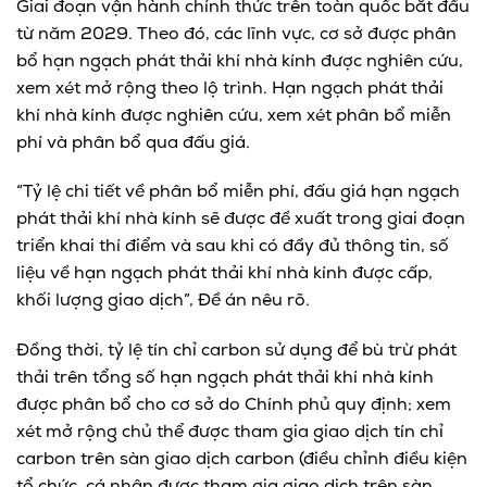
Giai đoạn vận hành chính thức trên toàn quốc bắt đầu
từ năm 2029. Theo đó, các lĩnh vực, cơ sở được phân
bổ hạn ngạch phát thải khí nhà kính được nghiên cứu,
xem xét mở rộng theo lộ trình. Hạn ngạch phát thải
khí nhà kính được nghiên cứu, xem xét phân bổ miễn
phí và phân bổ qua đấu giá.
“Tỷ lệ chi tiết về phân bổ miễn phí, đấu giá hạn ngạch
phát thải khí nhà kính sẽ được đề xuất trong giai đoạn
triển khai thí điểm và sau khi có đầy đủ thông tin, số
liệu về hạn ngạch phát thải khí nhà kính được cấp,
khối lượng giao dịch”, Đề án nêu rõ.
Đồng thời, tỷ lệ tín chỉ carbon sử dụng để bù trừ phát
thải trên tổng số hạn ngạch phát thải khí nhà kính
được phân bổ cho cơ sở do Chính phủ quy định; xem
xét mở rộng chủ thể được tham gia giao dịch tín chỉ
carbon trên sàn giao dịch carbon (điều chỉnh điều kiện