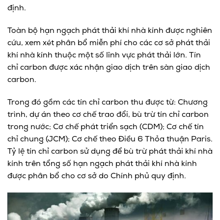
định.
Toàn bộ hạn ngạch phát thải khí nhà kính được nghiên
cứu, xem xét phân bổ miễn phí cho các cơ sở phát thải
khí nhà kính thuộc một số lĩnh vực phát thải lớn. Tín
chỉ carbon được xác nhận giao dịch trên sàn giao dịch
carbon.
Trong đó gồm các tín chỉ carbon thu được từ: Chương
trình, dự án theo cơ chế trao đổi, bù trừ tín chỉ carbon
trong nước; Cơ chế phát triển sạch (CDM); Cơ chế tín
chỉ chung (JCM); Cơ chế theo Điều 6 Thỏa thuận Paris.
Tỷ lệ tín chỉ carbon sử dụng để bù trừ phát thải khí nhà
kính trên tổng số hạn ngạch phát thải khí nhà kính
được phân bổ cho cơ sở do Chính phủ quy định.