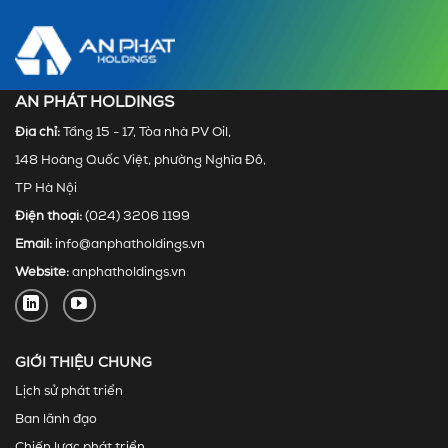
AN PHÁT HOLDINGS
Địa chỉ:
Tầng 15 - 17, Tòa nhà PV Oil,
148 Hoàng Quốc Việt, phường Nghĩa Đô,
TP Hà Nội
Điện thoại:
(024) 3206 1199
Email:
info@anphatholdings.vn
Website:
anphatholdings.vn
GIỚI THIỆU CHUNG
Lịch sử phát triển
Ban lãnh đạo
Chiến lược phát triển