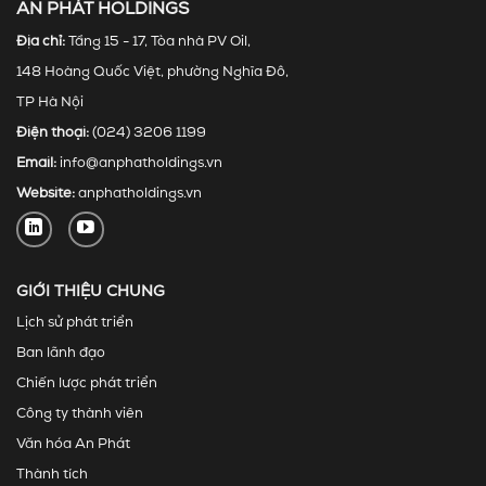
AN PHÁT HOLDINGS
Địa chỉ:
Tầng 15 - 17, Tòa nhà PV Oil,
148 Hoàng Quốc Việt, phường Nghĩa Đô,
TP Hà Nội
Điện thoại:
(024) 3206 1199
Email:
info@anphatholdings.vn
Website:
anphatholdings.vn
GIỚI THIỆU CHUNG
Lịch sử phát triển
Ban lãnh đạo
Chiến lược phát triển
Công ty thành viên
Văn hóa An Phát
Thành tích