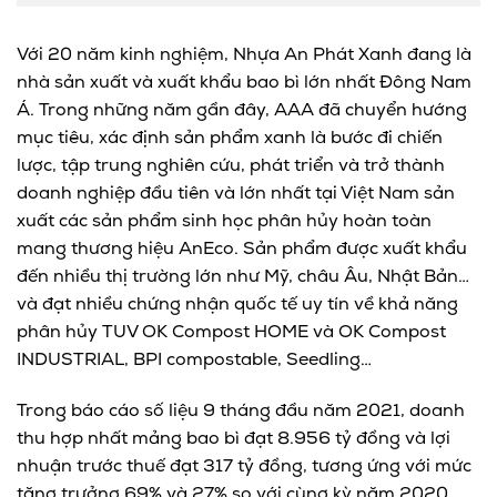
Với 20 năm kinh nghiệm, Nhựa An Phát Xanh đang là
nhà sản xuất và xuất khẩu bao bì lớn nhất Đông Nam
Á. Trong những năm gần đây, AAA đã chuyển hướng
mục tiêu, xác định sản phẩm xanh là bước đi chiến
lược, tập trung nghiên cứu, phát triển và trở thành
doanh nghiệp đầu tiên và lớn nhất tại Việt Nam sản
xuất các sản phẩm sinh học phân hủy hoàn toàn
mang thương hiệu AnEco. Sản phẩm được xuất khẩu
đến nhiều thị trường lớn như Mỹ, châu Âu, Nhật Bản…
và đạt nhiều chứng nhận quốc tế uy tín về khả năng
phân hủy TUV OK Compost HOME và OK Compost
INDUSTRIAL, BPI compostable, Seedling…
Trong báo cáo số liệu 9 tháng đầu năm 2021, doanh
thu hợp nhất mảng bao bì đạt 8.956 tỷ đồng và lợi
nhuận trước thuế đạt 317 tỷ đồng, tương ứng với mức
tăng trưởng 69% và 27% so với cùng kỳ năm 2020.