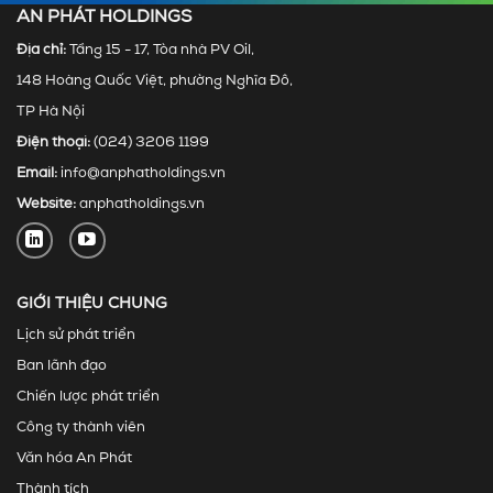
AN PHÁT HOLDINGS
Địa chỉ:
Tầng 15 - 17, Tòa nhà PV Oil,
148 Hoàng Quốc Việt, phường Nghĩa Đô,
TP Hà Nội
Điện thoại:
(024) 3206 1199
Email:
info@anphatholdings.vn
Website:
anphatholdings.vn
GIỚI THIỆU CHUNG
Lịch sử phát triển
Ban lãnh đạo
Chiến lược phát triển
Công ty thành viên
Văn hóa An Phát
Thành tích