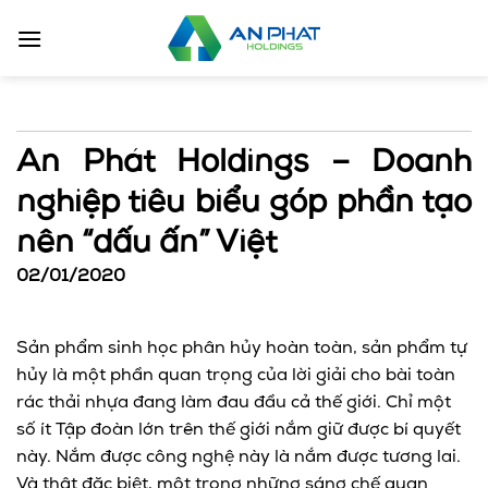
Bỏ
qua
nội
dung
An Phát Holdings – Doanh
nghiệp tiêu biểu góp phần tạo
nên “dấu ấn” Việt
02/01/2020
Sản phẩm sinh học phân hủy hoàn toàn, sản phẩm tự
hủy là một phần quan trọng của lời giải cho bài toàn
rác thải nhựa đang làm đau đầu cả thế giới. Chỉ một
số ít Tập đoàn lớn trên thế giới nắm giữ được bí quyết
này. Nắm được công nghệ này là nắm được tương lai.
Và thật đặc biệt, một trong những sáng chế quan