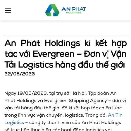
Bỏ
qua
nội
dung
An Phát Holdings kí kết hợp
tác với Evergreen – Đơn vị Vận
Tải Logistics hàng đầu thế giới
22/05/2023
Ngày 19/05/2023, tại trụ sở Hà Nội, Tập đoàn An
Phát Holdings và Evergreen Shipping Agency – đơn vị
vận tải hàng đầu thế giới đã kí kết hợp tác chiến lược
trong lĩnh vực vận chuyển, logistics. Trong đó,
An Tín
Logistics
– công ty thành viên của An Phát Holdings
sẽ trực tiếp thực hiện các hoạt động logistics với