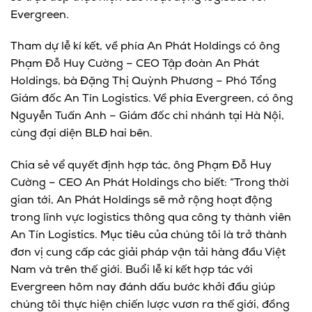
Evergreen.
Tham dự lễ kí kết, về phía An Phát Holdings có ông
Phạm Đỗ Huy Cường – CEO Tập đoàn An Phát
Holdings, bà Đặng Thị Quỳnh Phương – Phó Tổng
Giám đốc An Tín Logistics. Về phía Evergreen, có ông
Nguyễn Tuấn Anh – Giám đốc chi nhánh tại Hà Nội,
cùng đại diện BLĐ hai bên.
Chia sẻ vể quyết định hợp tác, ông Phạm Đỗ Huy
Cường – CEO An Phát Holdings cho biết: “Trong thời
gian tới, An Phát Holdings sẽ mở rộng hoạt động
trong lĩnh vực logistics thông qua công ty thành viên
An Tín Logistics. Mục tiêu của chúng tôi là trở thành
đơn vị cung cấp các giải pháp vận tải hàng đầu Việt
Nam và trên thế giới. Buổi lễ kí kết hợp tác với
Evergreen hôm nay đánh dấu bước khởi đầu giúp
chúng tôi thực hiện chiến lược vươn ra thế giới, đồng