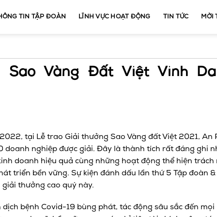
HÔNG TIN TẬP ĐOÀN
LĨNH VỰC HOẠT ĐỘNG
TIN TỨC
MỜI
g Sao Vàng Đất Việt Vinh D
022, tại Lễ trao Giải thưởng Sao Vàng đất Việt 2021, An 
 doanh nghiệp được giải. Đây là thành tích rất đáng ghi 
 kinh doanh hiệu quả cùng những hoạt động thể hiện trách
hát triển bền vững. Sự kiện đánh dấu lần thứ 5 Tập đoàn &
 giải thưởng cao quý này.
 dịch bệnh Covid-19 bùng phát, tác động sâu sắc đến mọi