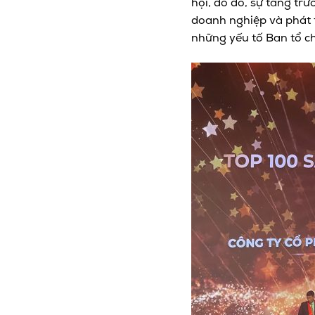
hội, do đó, sự tăng tr
doanh nghiệp và phát t
những yếu tố Ban tổ c