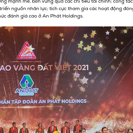
ưởng mạnh mẽ, bền vững qua các chỉ tiêu tài chính; công tác
riển nguồn nhân lực; tích cực tham gia các hoạt động đón
hức đánh giá cao ở An Phát Holdings.