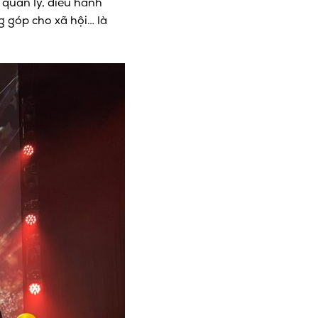
 quản lý, điều hành
g góp cho xã hội… là