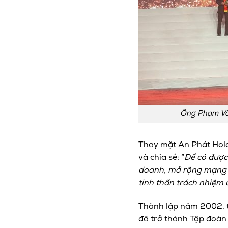
Ông Phạm Văn
Thay mặt An Phát Hol
và chia sẻ: “
Để có được
doanh, mở rộng mạng l
tinh thần trách nhiệm
c
Thành lập năm 2002, t
đã trở thành Tập đoàn