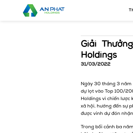
Bỏ
qua
T
nội
dung
Giải Thưởn
Holdings
31/03/2022
Ngày 30 tháng 3 năm 2
dự lọt vào Top 100/200
Holdings vì chiến lược
xã hội, hướng đến sự p
được vinh dự đón nhận
Trong bối cảnh ba năm