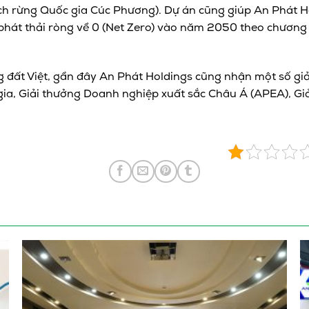
tích rừng Quốc gia Cúc Phương). Dự án cũng giúp An Phát H
phát thải ròng về 0 (Net Zero) vào năm 2050 theo chương 
 đất Việt, gần đây An Phát Holdings cũng nhận một số giả
gia, Giải thưởng Doanh nghiệp xuất sắc Châu Á (APEA), G