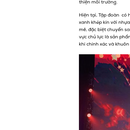
thiện môi trường.
Hiện tại, Tập đoàn có 
xanh khép kín với nhự
mẽ, đặc biệt chuyển sa
vực chủ lực là sản phẩ
khí chính xác và khuô