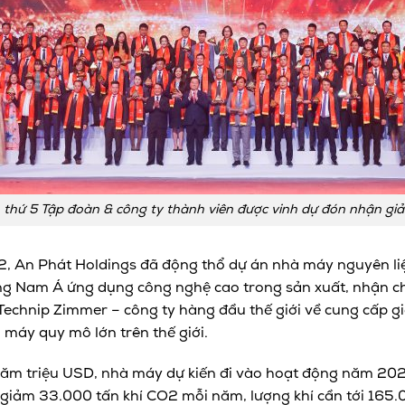
 thứ 5 Tập đoàn & công ty thành viên được vinh dự đón nhận giả
2, An Phát Holdings đã động thổ dự án nhà máy nguyên li
g Nam Á ứng dụng công nghệ cao trong sản xuất, nhận ch
 Technip Zimmer – công ty hàng đầu thế giới về cung cấp gi
máy quy mô lớn trên thế giới.
răm triệu USD, nhà máy dự kiến đi vào hoạt động năm 20
giảm 33.000 tấn khí CO2 mỗi năm, lượng khí cần tới 165.