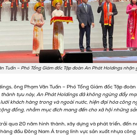
 Tuấn – Phó Tổng Giám đốc Tập đoàn An Phát Holdings nhận giải
dings, ông Phạm Văn Tuấn – Phó Tổng Giám đốc Tập đoàn 
 thành tựu này, An Phát Holdings đã không ngừng đẩy mạ
ưới khách hàng trong và ngoài nước, hiện đại hóa công ng
ộng đồng,
nhằm mục đích mang đến cho xã hội những sản 
rải qua 20 năm hình thành, xây dựng và phát triển, đến 
 hàng đầu Đông Nam Á trong lĩnh vực sản xuất nhựa công