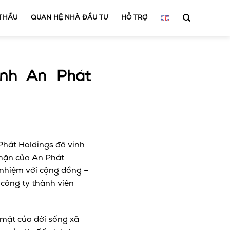
 THẦU
QUAN HỆ NHÀ ĐẦU TƯ
HỖ TRỢ
anh An Phát
Phát Holdings đã vinh
nhận của An Phát
 nhiệm với cộng đồng –
 công ty thành viên
 mặt của đời sống xã