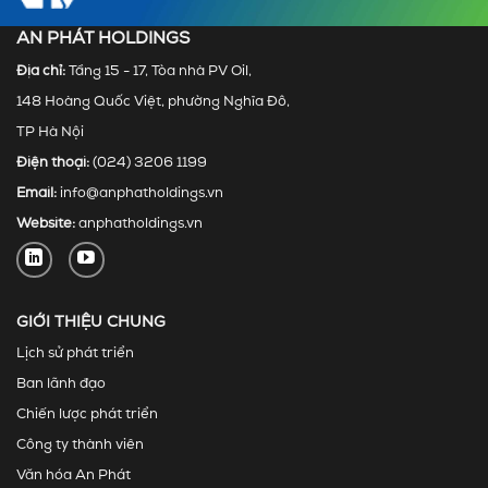
AN PHÁT HOLDINGS
Địa chỉ:
Tầng 15 - 17, Tòa nhà PV Oil,
148 Hoàng Quốc Việt, phường Nghĩa Đô,
TP Hà Nội
Điện thoại:
(024) 3206 1199
Email:
info@anphatholdings.vn
Website:
anphatholdings.vn
GIỚI THIỆU CHUNG
Lịch sử phát triển
Ban lãnh đạo
Chiến lược phát triển
Công ty thành viên
Văn hóa An Phát