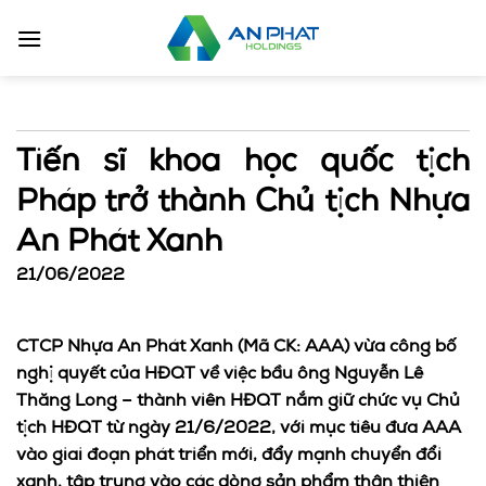
Bỏ
qua
nội
dung
Tiến sĩ khoa học quốc tịch
Pháp trở thành Chủ tịch Nhựa
An Phát Xanh
21/06/2022
CTCP Nhựa An Phát Xanh (Mã CK: AAA) vừa công bố
nghị quyết của HĐQT về việc bầu ông Nguyễn Lê
Thăng Long – thành viên HĐQT nắm giữ chức vụ Chủ
tịch HĐQT từ ngày 21/6/2022, với mục tiêu đưa AAA
vào giai đoạn phát triển mới, đẩy mạnh chuyển đổi
xanh, tập trung vào các dòng sản phẩm thân thiện