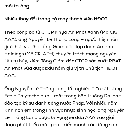
môi trường.
Nhiều thay đổi trong bộ máy thành viên HĐQT
Theo công bố từ CTCP Nhựa An Phát Xanh (Mã CK:
AAA), ông Nguyễn Lê Thăng Long – người hiện nắm
giữ chức vụ Phó Tổng Giám đốc Tập đoàn An Phát
Holdings (Mã CK: APH) chuyên trách mảng nguyên
liệu tự hủy, kiêm Tổng Giám đốc CTCP sản xuất PBAT
An Phát vừa được bầu nắm giữ vị trí Chủ tịch HĐQT
AAA.
Ông Nguyễn Lê Thăng Long tốt nghiệp Tiến sĩ trường
Ecole Polytechnique – một trong bốn trường Đại học
đào tạo kỹ sư danh tiếng nước Pháp. Với nhiều năm
kinh nghiệm trong lĩnh vực nhựa sinh học, ông Nguyễn
Lê Thăng Long được kỳ vọng sẽ đưa AAA vào giai
đoạn phát triển mới, phát triển mạnh các dòng sản