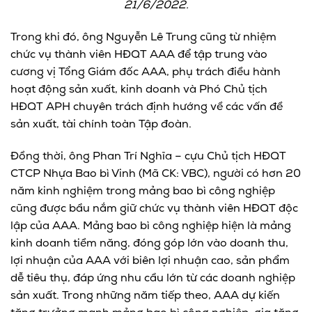
21/6/2022.
Trong khi đó, ông Nguyễn Lê Trung cũng từ nhiệm
chức vụ thành viên HĐQT AAA để tập trung vào
cương vị Tổng Giám đốc AAA, phụ trách điều hành
hoạt động sản xuất, kinh doanh và Phó Chủ tịch
HĐQT APH chuyên trách định hướng về các vấn đề
sản xuất, tài chính toàn Tập đoàn.
Đồng thời, ông Phan Trí Nghĩa – cựu Chủ tịch HĐQT
CTCP Nhựa Bao bì Vinh (Mã CK: VBC), người có hơn 20
năm kinh nghiệm trong mảng bao bì công nghiệp
cũng được bầu nắm giữ chức vụ thành viên HĐQT độc
lập của AAA. Mảng bao bì công nghiệp hiện là mảng
kinh doanh tiềm năng, đóng góp lớn vào doanh thu,
lợi nhuận của AAA với biên lợi nhuận cao, sản phẩm
dễ tiêu thụ, đáp ứng nhu cầu lớn từ các doanh nghiệp
sản xuất. Trong những năm tiếp theo, AAA dự kiến