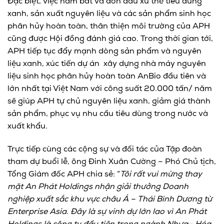
Đặc biệt, việc nắm bắt và đón đầu xu thế tiêu dùng
xanh, sản xuất nguyên liệu và các sản phẩm sinh học
phân hủy hoàn toàn, thân thiện môi trường của APH
cũng được Hội đồng đánh giá cao. Trong thời gian tới,
APH tiếp tục đẩy mạnh dòng sản phẩm và nguyên
liệu xanh, xúc tiến dự án xây dựng nhà máy nguyên
liệu sinh học phân hủy hoàn toàn AnBio đầu tiên và
lớn nhất tại Việt Nam với công suất 20.000 tấn/ năm
sẽ giúp APH tự chủ nguyên liệu xanh, giảm giá thành
sản phẩm, phục vụ nhu cầu tiêu dùng trong nước và
xuất khẩu.
Trực tiếp cùng các cộng sự và đối tác của Tập đoàn
tham dự buổi lễ, ông Đinh Xuân Cường – Phó Chủ tịch,
Tổng Giám đốc APH chia sẻ: “
Tôi rất vui
mừng thay
mặt
An Phát Holdings nhận giải thưởng Doanh
nghiệp xuất sắc khu vực châu Á
– Thái Bình Dương
từ
Enterprise
A
sia. Đây là sự
vinh dự
lớn lao vì A
n Phát