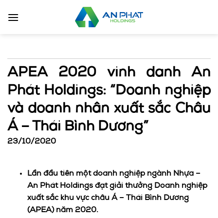
Bỏ
qua
nội
dung
APEA 2020 vinh danh An
Phát Holdings: “Doanh nghiệp
và doanh nhân xuất sắc Châu
Á – Thái Bình Dương”
23/10/2020
Lần đầu tiên một doanh nghiệp ngành Nhựa –
An Phát Holdings đạt giải thưởng
Doanh nghiệp
xuất sắc khu vực châu Á – Thái Bình Dương
(APEA) năm 2020.