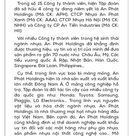
Trong số 15 Công ty thành viên, hiện Tập đoàn
đã sở hữu 4 công ty đang niêm yết là An Phát
Holdings (Mã CK: APH), CTCP Nhựa An Phát
Xanh (Mã CK: AAA), CTCP Nhựa Hà Nội (Mã CK:
NHH) và Công ty CP An Tiến Industries (Mã CK:
HII).
Với nhiều Công ty thành viên trong hệ sinh thái
ngành nhựa, An Phát Holdings đã khẳng định
được thương hiệu, uy tín và vị trí của mình để đưa
sản phẩm ra gần 70 nước như: Châu Âu, Mỹ, Các
tiểu vương quốc Ả Rập, Nhật Bản, Hàn Quốc,
Singapore, Đài Loan, Philippines…
Cụ thể, trong lĩnh vực bao bì màng mỏng, An
Phát Holdings hiện là nhà sản xuất và xuất khẩu
lớn nhất Đông Nam Á. Ở mảng công nghiệp hỗ
trợ, Tập đoàn là đối tác tin cậy của nhiều công ty
đa quốc gia như: Honda, Toyota, Samsung,
Piaggio, LG Electronics… Trong lĩnh vực nguyên
vật liệu và hóa chất ngành nhựa, An Phát
Holdings là nhà thương mại hạt nhựa hàng đầu
tại Việt Nam. Bên cạnh đó, An Phát Holdings
cũng khẳng định vị thế doanh nghiệp xuất khẩu
uy tín đối với các mặt hàng như phụ gia nhựa,
sản phẩm nhựa nội thất công nghệ cao… Mở