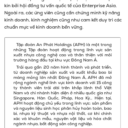
kín bởi hội đồng tư vấn quốc tế của Enterprise Asia.
Ngoài ra, các ứng viên cũng cần chứng minh kỹ năng
kinh doanh, kinh nghiệm cũng như cam kết duy trì các
chuẩn mực về kinh doanh bền vững.
Tập đoàn An Phát Holdings (APH) là một trong
những Tập đoàn hoạt động trong lĩnh vực sản
xuất nhựa công nghệ cao và thân thiện với môi
trường hàng đầu tại khu vực Đông Nam Á.
Trải qua gần 20 năm hình thành và phát triển,
từ doanh nghiệp sản xuất và xuất khẩu bao bì
màng mỏng lớn nhất Đông Nam Á, APH đã mở
rộng ngành nghề lĩnh vực kinh doanh với 15 công
ty thành viên trải dài trên khắp lãnh thổ Việt
Nam và chi nhánh hiện diện ở nhiều quốc gia như
Singapore, Hàn Quốc, Pháp, Hoa Kỳ… Hiện tại,
APH hoạt động chủ yếu trong lĩnh vực: sản phẩm
và nguyên liệu sinh học phân hủy hoàn toàn, bao
bì, nhựa kỹ thuật và nhựa nội thất, cơ khí chính
xác và khuôn mẫu, nguyên vật liệu và hóa chất
ngành nhựa, bất động sản công nghiệp.