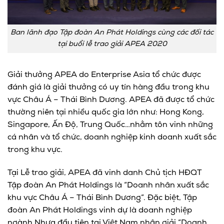
Ban lãnh đạo Tập đoàn An Phát Holdings cùng các đối tác
tại buổi lễ trao giải APEA 2020
Giải thưởng APEA do Enterprise Asia tổ chức được
đánh giá là giải thưởng có uy tín hàng đầu trong khu
vực Châu Á – Thái Bình Dương. APEA đã được tổ chức
thường niên tại nhiều quốc gia lớn như: Hong Kong,
Singapore, Ấn Độ, Trung Quốc…nhằm tôn vinh những
cá nhân và tổ chức, doanh nghiệp kinh doanh xuất sắc
trong khu vực.
Tại Lễ trao giải, APEA đã vinh danh Chủ tịch HĐQT
Tập đoàn An Phát Holdings là “Doanh nhân xuất sắc
khu vực Châu Á – Thái Bình Dương”. Đặc biệt, Tập
đoàn An Phát Holdings vinh dự là doanh nghiệp
ngành Nhựa đầu tiên tại Việt Nam nhận giải “Doanh