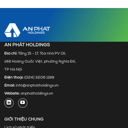
AN PHÁT HOLDINGS
Địa chỉ:
Tầng 15 - 17, Tòa nhà PV Oil,
148 Hoàng Quốc Việt, phường Nghĩa Đô,
TP Hà Nội
Điện thoại:
(024) 3206 1199
Email:
info@anphatholdings.vn
Website:
anphatholdings.vn
GIỚI THIỆU CHUNG
Lịch sử phát triển