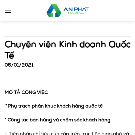
Bỏ
qua
nội
dung
Chuyên viên Kinh doanh Quốc
Tế
05/01/2021
MÔ TẢ CÔNG VIỆC
*
Phụ trách phân khúc khách hàng quốc tế
* Công tác bán hàng và chăm sóc khách hàng
– Tiếp nhận chỉ tiêu của cấp trên trực tiếp giao phó và