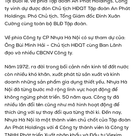
Tại buổi lễ, về phía Tập đoàn An Phát Holdings, Công
ty vinh dự được đón Chủ tịch HĐQT Tập đoàn An Phát
Holdings; Phó Chủ tịch, Tổng Giám đốc Đinh Xuân
Cường cùng toàn bộ BLĐ Tập đoàn.
Về phía Công ty CP Nhựa Hà Nội có sự tham dự của:
Ông Bùi Minh Hải – Chủ tịch HĐQT cùng Ban Lãnh
đạo và nhiều CBCNV Công ty.
Năm 1972, ra đời trong bối cảnh nền kinh tế đất nước
còn nhiều khó khăn, xuất phát từ sản xuất và kinh
doanh những sản phẩm gia dụng thiết yếu, Nhựa Hà
Nội đã từng bước mở rộng lĩnh vực hoạt động để
không ngừng phát triển. 50 năm qua, Công ty đã
nhiều lần đổi tên cũng như mô hình hoạt động để
thích ứng với sự thay đổi qua từng thời kì. Đến nay,
Nhựa Hà Nội là một thành viên chủ chốt của Tập đoàn
An Phát Holdings với 4 Công ty thành viên là Công ty
TNHH Phát triển Xuất nhập khẩu và Đầu tư Viexim