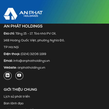
AN PHÁT HOLDINGS
Địa chỉ:
Tầng 15 - 17, Tòa nhà PV Oil,
148 Hoàng Quốc Việt, phường Nghĩa Đô,
TP Hà Nội
Điện thoại:
(024) 3206 1199
Email:
info@anphatholdings.vn
Website:
anphatholdings.vn
GIỚI THIỆU CHUNG
Lịch sử phát triển
Ban lãnh đạo