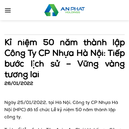
Bỏ
qua
nội
dung
Kỉ niệm 50 năm thành lập
Công Ty CP Nhựa Hà Nội: Tiếp
bước lịch sử – Vững vàng
tương lai
26/01/2022
Ngày 25/01/2022, tại Hà Nội, Công ty CP Nhựa Hà
Nội (HPC) đã tổ chức Lễ kỷ niệm 50 năm thành lập
công ty.