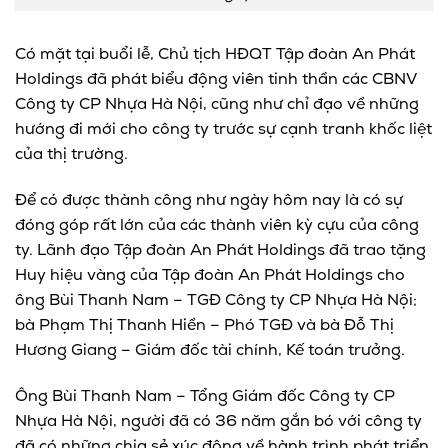
Có mặt tại buổi lễ, Chủ tịch HĐQT Tập đoàn An Phát
Holdings đã phát biểu động viên tinh thần các CBNV
Công ty CP Nhựa Hà Nội, cũng như chỉ đạo về những
hướng đi mới cho công ty trước sự cạnh tranh khốc liệt
của thị trường.
Để có được thành công như ngày hôm nay là có sự
đóng góp rất lớn của các thành viên kỳ cựu của công
ty. Lãnh đạo Tập đoàn An Phát Holdings đã trao tặng
Huy hiệu vàng của Tập đoàn An Phát Holdings cho
ông Bùi Thanh Nam – TGĐ Công ty CP Nhựa Hà Nội;
bà Phạm Thị Thanh Hiền – Phó TGĐ và bà Đỗ Thị
Hương Giang – Giám đốc tài chính, Kế toán trưởng.
Ông Bùi Thanh Nam – Tổng Giám đốc Công ty CP
Nhựa Hà Nội, người đã có 36 năm gắn bó với công ty
đã có những chia sẻ xúc động về hành trình phát triển