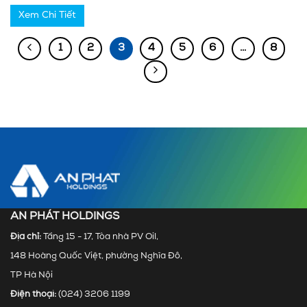
Xem Chi Tiết
1
2
3
4
5
6
…
8
AN PHÁT HOLDINGS
Địa chỉ:
Tầng 15 - 17, Tòa nhà PV Oil,
148 Hoàng Quốc Việt, phường Nghĩa Đô,
TP Hà Nội
Điện thoại:
(024) 3206 1199