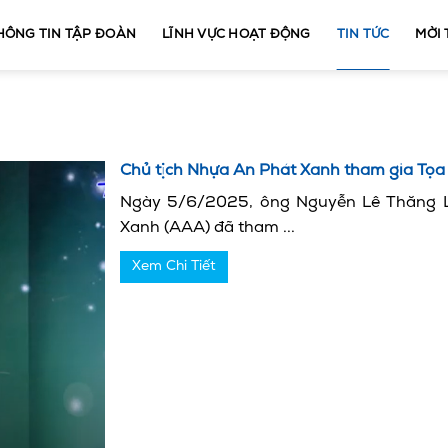
HÔNG TIN TẬP ĐOÀN
LĨNH VỰC HOẠT ĐỘNG
TIN TỨC
MỜI
Chủ tịch Nhựa An Phát Xanh tham gia Tọa 
Ngày 5/6/2025, ông Nguyễn Lê Thăng L
Xanh (AAA) đã tham ...
Xem Chi Tiết