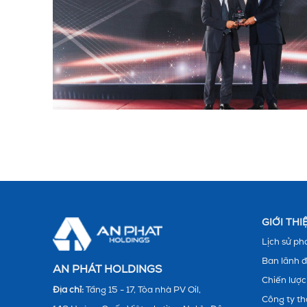
GIỚI TH
Lịch sử phá
Ban lãnh 
AN PHÁT HOLDINGS
Chiến lược
Địa chỉ:
Tầng 15 - 17, Tòa nhà PV Oil,
Công ty th