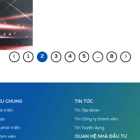
1
2
3
4
5
…
8
IỆU CHUNG
TIN TỨC
t triển
Tin Tập đoàn
đạo
Tin Công ty thành viên
 phát triển
Tin Tuyển dụng
QUAN HỆ NHÀ ĐẦU TƯ
ành viên