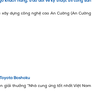
ỡ khách hàng, trao đổi về kỹ thuật thi công sàn
ệu xây dựng công nghệ cao An Cường (An Cường
 Toyota Boshoku
n giải thưởng “Nhà cung ứng tốt nhất Việt Nam