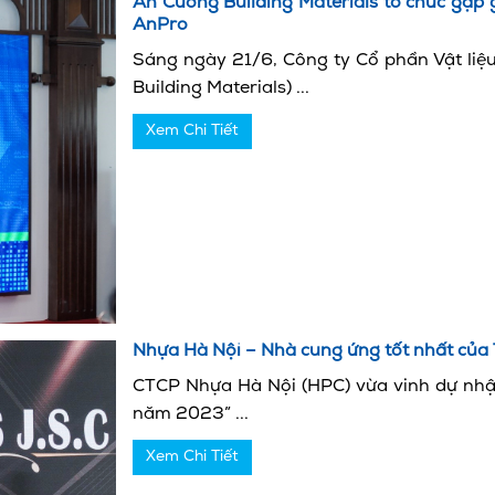
An Cường Building Materials tổ chức gặp g
AnPro
Sáng ngày 21/6, Công ty Cổ phần Vật li
Building Materials) ...
Xem Chi Tiết
Nhựa Hà Nội – Nhà cung ứng tốt nhất của
CTCP Nhựa Hà Nội (HPC) vừa vinh dự nhậ
năm 2023” ...
Xem Chi Tiết