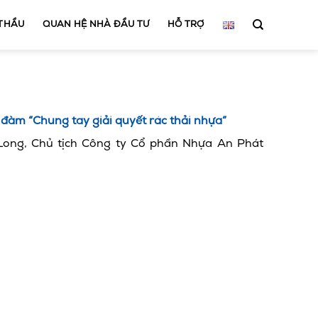
 THẦU
QUAN HỆ NHÀ ĐẦU TƯ
HỖ TRỢ
đàm “Chung tay giải quyết rác thải nhựa”
ong, Chủ tịch Công ty Cổ phần Nhựa An Phát