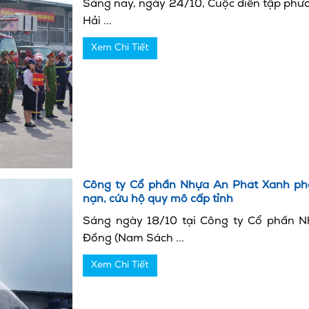
Sáng nay, ngày 24/10, Cuộc diễn tập phươ
Hải ...
Xem Chi Tiết
Công ty Cổ phần Nhựa An Phát Xanh phố
nạn, cứu hộ quy mô cấp tỉnh
Sáng ngày 18/10 tại Công ty Cổ phần 
Đồng (Nam Sách ...
Xem Chi Tiết