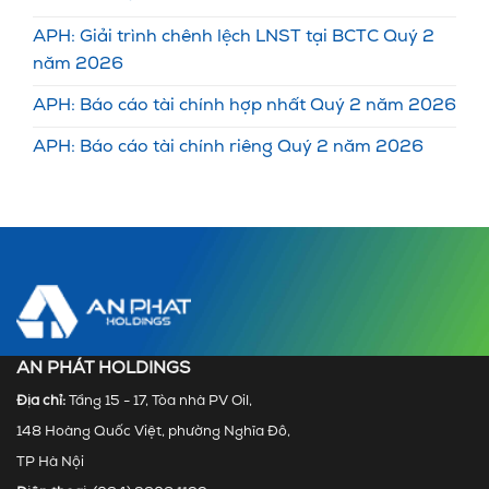
APH: Giải trình chênh lệch LNST tại BCTC Quý 2
năm 2026
APH: Báo cáo tài chính hợp nhất Quý 2 năm 2026
APH: Báo cáo tài chính riêng Quý 2 năm 2026
AN PHÁT HOLDINGS
Địa chỉ:
Tầng 15 - 17, Tòa nhà PV Oil,
148 Hoàng Quốc Việt, phường Nghĩa Đô,
TP Hà Nội