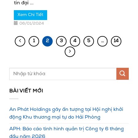
tin đại ...
Xem Chi Tiết
06/01/2024
1
2
3
4
5
…
14
BÀI VIẾT MỚI
An Phát Holdings gây ấn tượng tại Hội nghị khởi
động Khu thương mại tự do Hải Phòng
APH: Báo cáo tình hình quản trị Công ty 6 tháng
đầu năm 2026