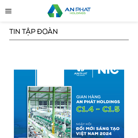
Bỏ
qua
nội
dung
TIN TẬP ĐOÀN