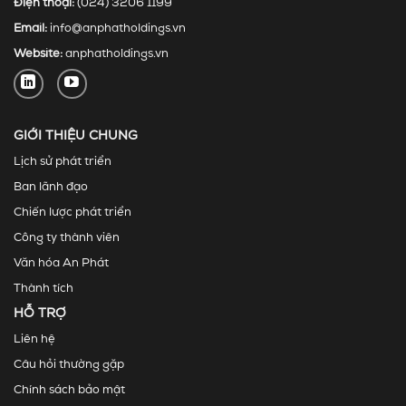
Điện thoại:
(024) 3206 1199
Email:
info@anphatholdings.vn
Website:
anphatholdings.vn
GIỚI THIỆU CHUNG
Lịch sử phát triển
Ban lãnh đạo
Chiến lược phát triển
Công ty thành viên
Văn hóa An Phát
Thành tích
HỖ TRỢ
Liên hệ
Câu hỏi thường gặp
Chính sách bảo mật