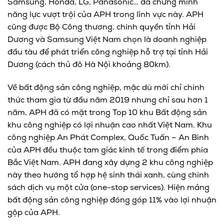
Samsung, Honda, LG, Panasonic… đã chứng minh
năng lực vượt trội của APH trong lĩnh vực này. APH
cũng được Bộ Công thương, chính quyền tỉnh Hải
Dương và Samsung Việt Nam chọn là doanh nghiệp
đầu tàu để phát triển công nghiệp hỗ trợ tại tỉnh Hải
Dương (cách thủ đô Hà Nội khoảng 80km).
Về bất động sản công nghiệp, mặc dù mới chỉ chính
thức tham gia từ đầu năm 2019 nhưng chỉ sau hơn 1
năm, APH đã có mặt trong Top 10 khu Bất động sản
khu công nghiệp có lợi nhuận cao nhất Việt Nam. Khu
công nghiệp An Phát Complex, Quốc Tuấn – An Bình
của APH đều thuộc tam giác kinh tế trong điểm phía
Bắc Việt Nam. APH đang xây dựng 2 khu công nghiệp
này theo hướng tổ hợp hệ sinh thái xanh, cùng chính
sách dịch vụ một cửa (one-stop services). Hiện mảng
bất động sản công nghiệp đóng góp 11% vào lợi nhuận
gộp của APH.