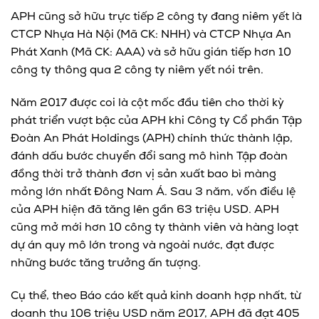
APH cũng sở hữu trực tiếp 2 công ty đang niêm yết là
CTCP Nhựa Hà Nội (Mã CK: NHH) và CTCP Nhựa An
Phát Xanh (Mã CK: AAA) và sở hữu gián tiếp hơn 10
công ty thông qua 2 công ty niêm yết nói trên.
Năm 2017 được coi là cột mốc đầu tiên cho thời kỳ
phát triển vượt bậc của APH khi Công ty Cổ phần Tập
Đoàn An Phát Holdings (APH) chính thức thành lập,
đánh dấu bước chuyển đổi sang mô hình Tập đoàn
đồng thời trở thành đơn vị sản xuất bao bì màng
mỏng lớn nhất Đông Nam Á. Sau 3 năm, vốn điều lệ
của APH hiện đã tăng lên gần 63 triệu USD. APH
cũng mở mới hơn 10 công ty thành viên và hàng loạt
dự án quy mô lớn trong và ngoài nước, đạt được
những bước tăng trưởng ấn tượng.
Cụ thể, theo Báo cáo kết quả kinh doanh hợp nhất, từ
doanh thu 106 triệu USD năm 2017, APH đã đạt 405