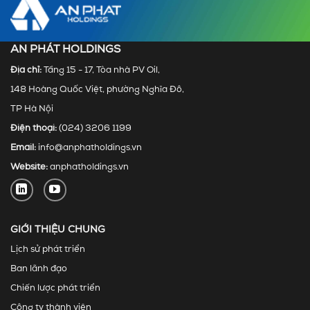
AN PHÁT HOLDINGS
Địa chỉ:
Tầng 15 - 17, Tòa nhà PV Oil,
148 Hoàng Quốc Việt, phường Nghĩa Đô,
TP Hà Nội
Điện thoại:
(024) 3206 1199
Email:
info@anphatholdings.vn
Website:
anphatholdings.vn
GIỚI THIỆU CHUNG
Lịch sử phát triển
Ban lãnh đạo
Chiến lược phát triển
Công ty thành viên