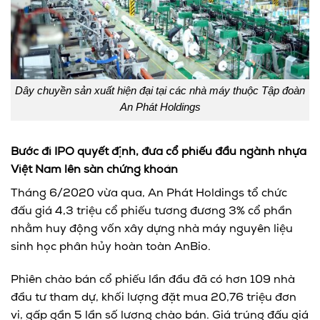
Dây chuyền sản xuất hiện đại tại các nhà máy thuộc Tập đoàn
An Phát Holdings
B
ước đi IPO quyết định
, đưa cổ phiếu đầu ngành nhựa
Việt Nam lên sàn chứng khoán
Tháng 6/2020 vừa qua, An Phát Holdings tổ chức
đấu giá 4,3 triệu cổ phiếu tương đương 3% cổ phần
nhằm huy động vốn xây dựng nhà máy nguyên liệu
sinh học phân hủy hoàn toàn AnBio.
Phiên chào bán cổ phiếu lần đầu đã có hơn 109 nhà
đầu tư tham dự, khối lượng đặt mua 20,76 triệu đơn
vị, gấp gần 5 lần số lượng chào bán. Giá trúng đấu giá