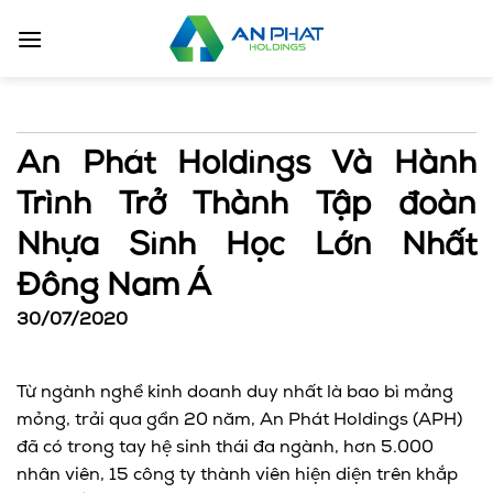
Bỏ
qua
nội
dung
An Phát Holdings Và Hành
Trình Trở Thành Tập đoàn
Nhựa Sinh Học Lớn Nhất
Đông Nam Á
30/07/2020
Từ ngành nghề kinh doanh duy nhất là bao bì mảng
mỏng, trải qua gần 20 năm, An Phát Holdings (APH)
đã có trong tay hệ sinh thái đa ngành, hơn 5.000
nhân viên, 15 công ty thành viên hiện diện trên khắp