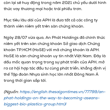
còn lại sẽ huy động trong năm 2021 chủ yếu dưới hình
thức vay thương mại hoặc trái phiếu trơn.
Mục tiêu lâu dài của APH là đưa tất cả các công ty
thành viên niêm yết trên sàn chứng khoán.
Ngày 28/07 vừa qua, An Phát Holdings đã chính thức
niêm yết trên sàn chứng khoán Sở giao dịch Chứng
khoán TP.HCM (HoSE) với mã chứng khoán là APH.
HoSE là sàn chứng khoán uy tín nhất Việt Nam. Đây là
dấu mốc quan trọng trong sự phát triển của APH, mở
ra cơ hội hợp tác đầu tư cùng phát triển, khẳng định vị
thế Tập đoàn Nhựa sinh học lớn nhất Đông Nam Á
trong thời gian sắp tới.
(Nguồn:
https://english.thesaigontimes.vn/77799/an-
phat-holdings-on-the-way-to-becoming-aseans-
biggest-bio-plastics-group.htm)l